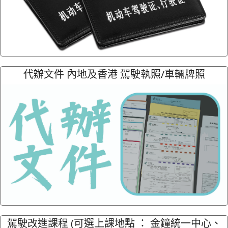
代辦文件 內地及香港 駕駛執照/車輛牌照
駕駛改進課程 (可選上課地點 ： 金鐘統一中心、