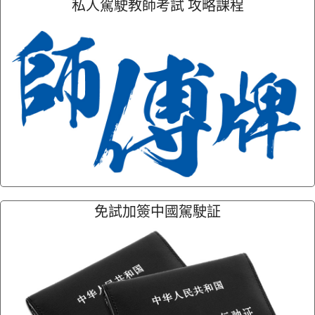
私人駕駛教師考試 攻略課程
免試加簽中國駕駛証